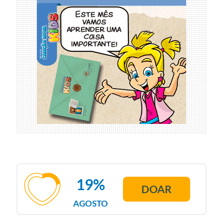
19%
DOAR
AGOSTO