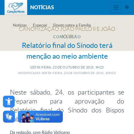
NOTÍCIAS
Notícias
Especial
Sínodo sobre a Família
CONCLUSÃO
Relatório final do Sínodo terá
menção ao meio ambiente
SEXTA-FEIRA, 23
DE
OUTUBRO
DE
2015, 9H23
MODIFICADO: SEXTA-FEIRA, 23
DE
OUTUBRO
DE
2015, 10H23
Neste sábado, 24, os participantes se
Open toolbar
preparam para aprovação do
Relatório final do Sínodo dos Bispos
sobre Família
Da redação, com Rádio Vaticano