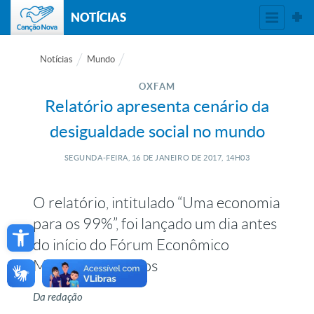
NOTÍCIAS
Notícias
Mundo
OXFAM
Relatório apresenta cenário da
desigualdade social no mundo
SEGUNDA-FEIRA, 16
DE
JANEIRO
DE
2017, 14H03
O relatório, intitulado “Uma economia
Open toolbar
para os 99%”, foi lançado um dia antes
do início do Fórum Econômico
Mundial, em Davos
Da redação