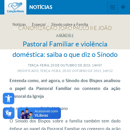
NOTÍCIAS
Notícias
Especial
Sínodo sobre a Família
ANÁLISE
Pastoral Familiar e violência
doméstica: saiba o que diz o Sínodo
TERÇA-FEIRA, 20
DE
OUTUBRO
DE
2015, 14H57
MODIFICADO: TERÇA-FEIRA, 20
DE
OUTUBRO
DE
2015, 16H32
Entenda como, até agora, o Sínodo dos Bispos analisou
o papel da Pastoral Familiar no contexto da ação
Open toolbar
pastoral da Igreja
Da redação, com Rádio Vaticano
O Sínodo dos Bispos sobre a família também tem dado
ênfase ao papel da Pastoral Familiar no contexto da ação