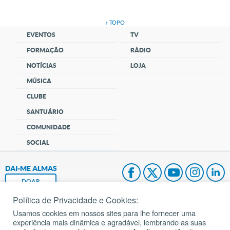
↑ TOPO
EVENTOS
TV
FORMAÇÃO
RÁDIO
NOTÍCIAS
LOJA
MÚSICA
CLUBE
SANTUÁRIO
COMUNIDADE
SOCIAL
DAI-ME ALMAS
DOAR
Política de Privacidade e Cookies:
Fundação João Paulo II
Usamos cookies em nossos sites para lhe fornecer uma
experiência mais dinâmica e agradável, lembrando as suas
Pedido de Oração