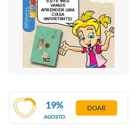
19%
DOAR
AGOSTO