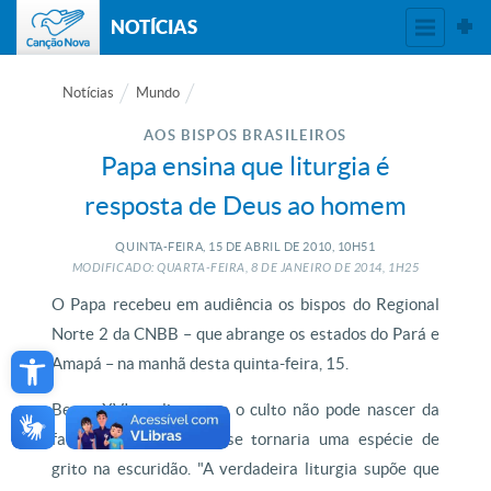
NOTÍCIAS
Notícias
Mundo
AOS BISPOS BRASILEIROS
Papa ensina que liturgia é
resposta de Deus ao homem
QUINTA-FEIRA, 15
DE
ABRIL
DE
2010, 10H51
MODIFICADO: QUARTA-FEIRA, 8
DE
JANEIRO
DE
2014, 1H25
O Papa recebeu em audiência os bispos do Regional
Norte 2 da CNBB – que abrange os estados do Pará e
Open toolbar
Amapá – na manhã desta quinta-feira, 15.
Bento XVI explicou que o culto não pode nascer da
fantasia humana, pois se tornaria uma espécie de
grito na escuridão. "A verdadeira liturgia supõe que