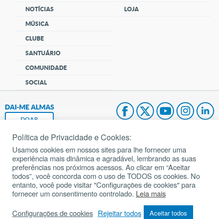
NOTÍCIAS
LOJA
MÚSICA
CLUBE
SANTUÁRIO
COMUNIDADE
SOCIAL
DAI-ME ALMAS
DOAR
Política de Privacidade e Cookies:
Fundação João Paulo II
Usamos cookies em nossos sites para lhe fornecer uma
experiência mais dinâmica e agradável, lembrando as suas
Pedido de Oração
preferências nos próximos acessos. Ao clicar em “Aceitar
todos”, você concorda com o uso de TODOS os cookies. No
Mapa do site
entanto, você pode visitar "Configurações de cookies" para
fornecer um consentimento controlado.
Leia mais
Internacional
Configurações de cookies
Rejeitar todos
Aceitar todos