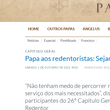
HOME
OUTROS PAPAS
ANGELUS
B
Notícias
Especial
Pontificado
Francisco
CAPÍTULO GERAL
Papa aos redentoristas: Sej
SÁBADO, 1
DE
OUTUBRO
DE
2022, 9H01
MODIFICADO: SEGU
“Não tenham medo de percorrer n
serviço dos mais necessitados”, di
participantes do 26° Capítulo Ge
Redentor