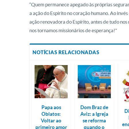
“Quem permanece apegado às próprias segurança
a ação do Espírito no coração humano. Ao invés
ação renovadora do Espírito, antes de tudo nos n
nos tornamos missionários de esperança!”
NOTÍCIAS RELACIONADAS
Papa aos
Dom Braz de
D
Oblatos:
Aviz: a Igreja
Voltar ao
se reforma
en
primeiro amor
quando o