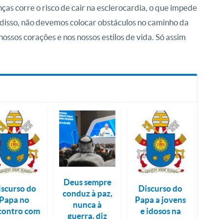
s corre o risco de cair na esclerocardia, o que impede
 disso, não devemos colocar obstáculos no caminho da
ossos corações e nos nossos estilos de vida. Só assim
Deus sempre
iscurso do
Discurso do
conduz à paz,
Papa no
Papa a jovens
nunca à
contro com
e idosos na
guerra, diz