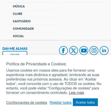
MÚSICA
CLUBE
SANTUÁRIO
COMUNIDADE
SOCIAL
DAI-ME ALMAS
DOAR
Política de Privacidade e Cookies:
Fundação João Paulo II
Usamos cookies em nossos sites para lhe fornecer uma
experiência mais dinâmica e agradável, lembrando as suas
Pedido de Oração
preferências nos próximos acessos. Ao clicar em “Aceitar
todos”, você concorda com o uso de TODOS os cookies. No
Mapa do site
entanto, você pode visitar "Configurações de cookies" para
fornecer um consentimento controlado.
Leia mais
Internacional
Configurações de cookies
Rejeitar todos
Aceitar todos
© 2002 – 2026
Todos os direitos reservados.
cancaonova.com