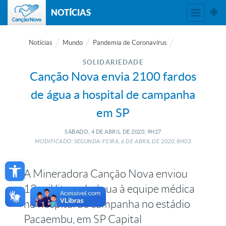
NOTÍCIAS
Notícias
Mundo
Pandemia de Coronavírus
SOLIDARIEDADE
Canção Nova envia 2100 fardos
de água a hospital de campanha
em SP
SÁBADO, 4
DE
ABRIL
DE
2020, 9H27
MODIFICADO: SEGUNDA-FEIRA, 6
DE
ABRIL
DE
2020, 8H03
Open toolbar
A Mineradora Canção Nova enviou
12 mil litros de água à equipe médica
no hospital de campanha no estádio
Pacaembu, em SP Capital