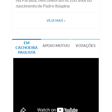
Na Paraíba, fiéis celebram os 200 anos do
nascimento de Padre Ibiapina
VEJA MAIS
»
EM
APOIO MÚTUO
VOTAÇÕES
CACHOEIRA
PAULISTA