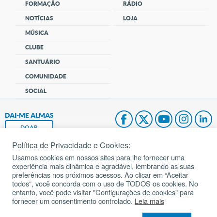
FORMAÇÃO
RÁDIO
NOTÍCIAS
LOJA
MÚSICA
CLUBE
SANTUÁRIO
COMUNIDADE
SOCIAL
DAI-ME ALMAS
DOAR
Política de Privacidade e Cookies:
Fundação João Paulo II
Usamos cookies em nossos sites para lhe fornecer uma
experiência mais dinâmica e agradável, lembrando as suas
Pedido de Oração
preferências nos próximos acessos. Ao clicar em “Aceitar
todos”, você concorda com o uso de TODOS os cookies. No
Mapa do site
entanto, você pode visitar "Configurações de cookies" para
fornecer um consentimento controlado.
Leia mais
Internacional