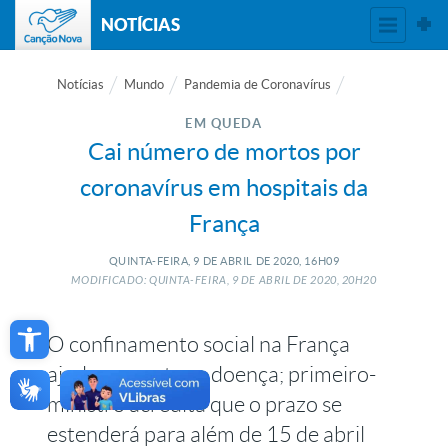
NOTÍCIAS
Notícias
Mundo
Pandemia de Coronavírus
EM QUEDA
Cai número de mortos por
coronavírus em hospitais da
França
QUINTA-FEIRA, 9
DE
ABRIL
DE
2020, 16H09
MODIFICADO: QUINTA-FEIRA, 9
DE
ABRIL
DE
2020, 20H20
Open toolbar
O confinamento social na França
ajudou a conter a doença; primeiro-
ministro acredita que o prazo se
estenderá para além de 15 de abril