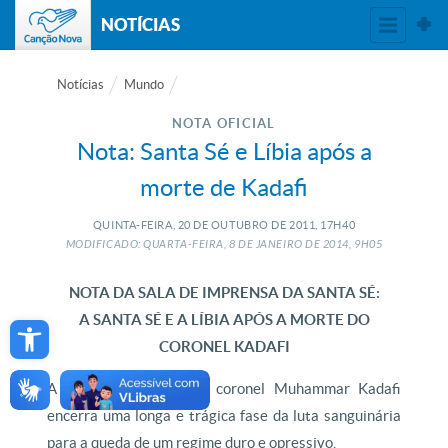
NOTÍCIAS
Notícias
Mundo
NOTA OFICIAL
Nota: Santa Sé e Líbia após a
morte de Kadafi
QUINTA-FEIRA, 20
DE
OUTUBRO
DE
2011, 17H40
MODIFICADO: QUARTA-FEIRA, 8
DE
JANEIRO
DE
2014, 9H05
NOTA DA SALA DE IMPRENSA DA SANTA SÉ:
Open toolbar
A SANTA SÉ E A LÍBIA APÓS A MORTE DO
CORONEL KADAFI
A notícia da morte do coronel Muhammar Kadafi
encerra uma longa e trágica fase da luta sanguinária
para a queda de um regime duro e opressivo.