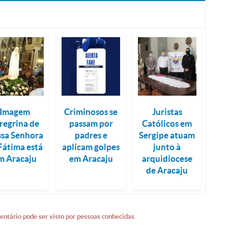
Imagem
Criminosos se
Juristas
regrina de
passam por
Católicos em
sa Senhora
padres e
Sergipe atuam
Fátima está
aplicam golpes
junto à
m Aracaju
em Aracaju
arquidiocese
de Aracaju
entário pode ser visto por pessoas conhecidas.