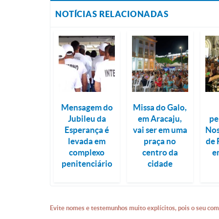
NOTÍCIAS RELACIONADAS
Mensagem do
Missa do Galo,
Jubileu da
em Aracaju,
pe
Esperança é
vai ser em uma
Nos
levada em
praça no
de 
complexo
centro da
e
penitenciário
cidade
Evite nomes e testemunhos muito explícitos, pois o seu com