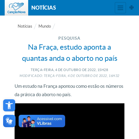
NOTÍCIAS
Notícias
Mundo
PESQUISA
Na Fraça, estudo aponta a
quantas anda o aborto no país
TERÇA-FEIRA, 4
DE
OUTUBRO
DE
2022, 15H28
MODIFICADO: TERÇA-FEIRA, 4
DE
OUTUBRO
DE
2022, 16H32
Um estudo na França apontou como estão os números
da prática do aborto no país.
Open toolbar