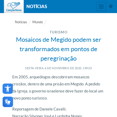
NOTÍCIAS
Notícias
Mundo
TURISMO
Mosaicos de Megido podem ser
transformados em pontos de
peregrinação
SEXTA-FEIRA, 6
DE
NOVEMBRO
DE
2020, 19H23
Em 2005, arqueólogos descobriram mosaicos
Open toolbar
cristãos, dentro de uma prisão em Megido. A pedido
da Igreja, o governo israelense deve fazer do local um
novo ponto turístico.
Reportagem de Daniele Cavalli;
Narração Silvonei José e Lurdinha Nunes;