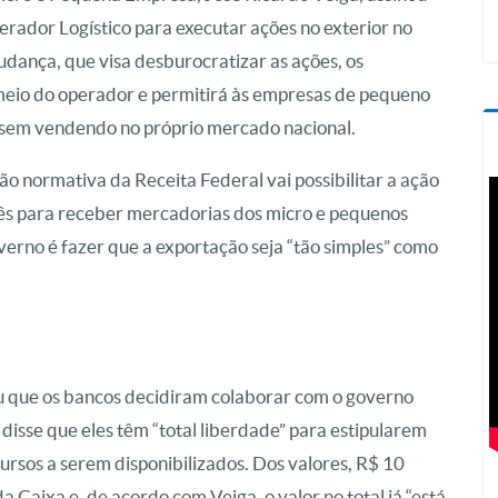
erador Logístico para executar ações no exterior no
dança, que visa desburocratizar as ações, os
meio do operador e permitirá às empresas de pequeno
essem vendendo no próprio mercado nacional.
o normativa da Receita Federal vai possibilitar a ação
ês para receber mercadorias dos micro e pequenos
verno é fazer que a exportação seja “tão simples” como
mou que os bancos decidiram colaborar com o governo
disse que eles têm “total liberdade” para estipularem
rsos a serem disponibilizados. Dos valores, R$ 10
a Caixa e, de acordo com Veiga, o valor no total já “está