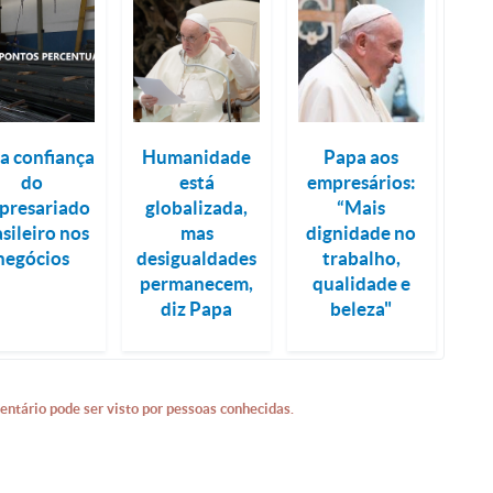
 a confiança
Humanidade
Papa aos
do
está
empresários:
presariado
globalizada,
“Mais
sileiro nos
mas
dignidade no
negócios
desigualdades
trabalho,
permanecem,
qualidade e
diz Papa
beleza"
entário pode ser visto por pessoas conhecidas.