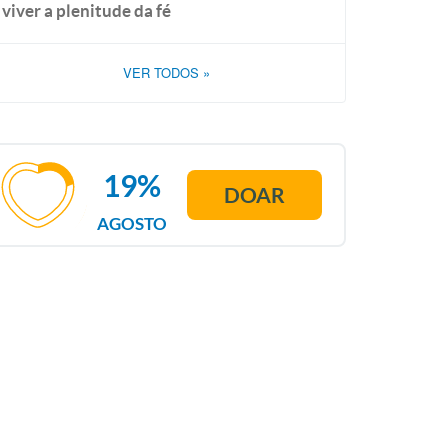
viver a plenitude da fé
VER TODOS
»
19%
DOAR
AGOSTO