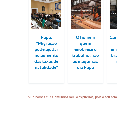
Papa:
O homem
Cai
"Migração
quem
pode ajudar
enobrece o
em
no aumento
trabalho, não
bra
das taxas de
as máquinas,
natalidade"
diz Papa
Evite nomes e testemunhos muito explícitos, pois o seu com