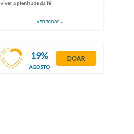
viver a plenitude da fé
VER TODOS
»
19%
DOAR
AGOSTO