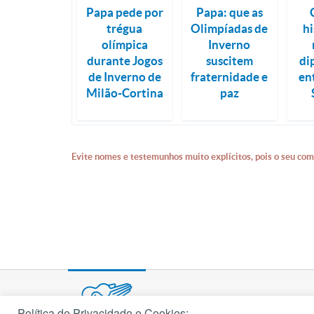
Papa pede por
Papa: que as
trégua
Olimpíadas de
hi
olímpica
Inverno
durante Jogos
suscitem
di
de Inverno de
fraternidade e
en
Milão-Cortina
paz
Evite nomes e testemunhos muito explícitos, pois o seu com
Política de Privacidade e Cookies: