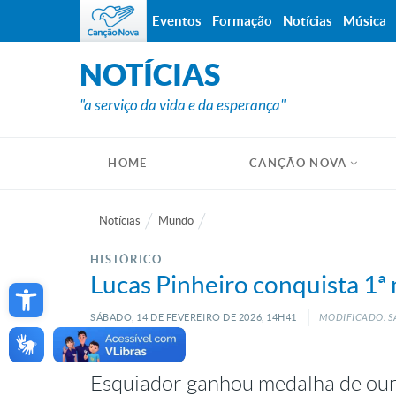
Eventos
Formação
Notícias
Música
NOTÍCIAS
"a serviço da vida e da esperança"
HOME
CANÇÃO NOVA
Notícias
Mundo
HISTÓRICO
Open toolbar
Lucas Pinheiro conquista 1ª
SÁBADO, 14
DE
FEVEREIRO
DE
2026, 14H41
MODIFICADO: S
Esquiador ganhou medalha de ouro