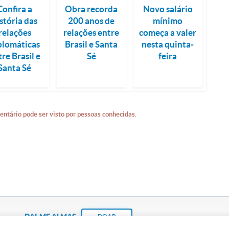
Confira a
Obra recorda
Novo salário
stória das
200 anos de
mínimo
relações
relações entre
começa a valer
plomáticas
Brasil e Santa
nesta quinta-
tre Brasil e
Sé
feira
Santa Sé
entário pode ser visto por pessoas conhecidas.
DAI-ME ALMAS
DOAR