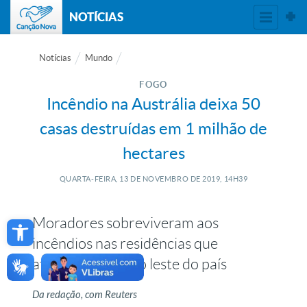
NOTÍCIAS
Notícias
Mundo
FOGO
Incêndio na Austrália deixa 50
casas destruídas em 1 milhão de
hectares
QUARTA-FEIRA, 13
DE
NOVEMBRO
DE
2019, 14H39
Open toolbar
Moradores sobreviveram aos
incêndios nas residências que
atingiram a região leste do país
Da redação, com Reuters