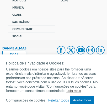
NOTÍCIAS
LOJA
MÚSICA
CLUBE
SANTUÁRIO
COMUNIDADE
SOCIAL
DAI-ME ALMAS
DOAR
Política de Privacidade e Cookies:
Fundação João Paulo II
Usamos cookies em nossos sites para lhe fornecer uma
experiência mais dinâmica e agradável, lembrando as suas
Pedido de Oração
preferências nos próximos acessos. Ao clicar em “Aceitar
todos”, você concorda com o uso de TODOS os cookies. No
Mapa do site
entanto, você pode visitar "Configurações de cookies" para
fornecer um consentimento controlado.
Leia mais
Internacional
Configurações de cookies
Rejeitar todos
Aceitar todos
© 2002 – 2026
Todos os direitos reservados.
cancaonova.com