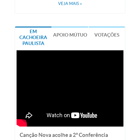
VEJA MAIS
»
EM
APOIO MÚTUO
VOTAÇÕES
CACHOEIRA
PAULISTA
Canção Nova acolhe a 2ª Conferência