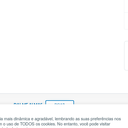
DAI-ME ALMAS
DOAR
a mais dinâmica e agradável, lembrando as suas preferências nos
om o uso de TODOS os cookies. No entanto, você pode visitar
Fundação João Paulo II
Pedido de Oração
Ma