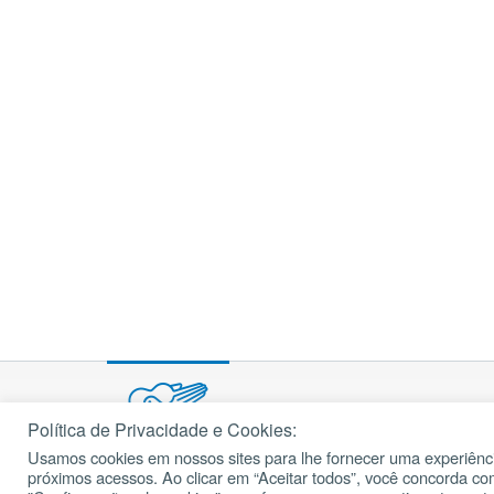
Política de Privacidade e Cookies:
Usamos cookies em nossos sites para lhe fornecer uma experiênci
© 2002 – 2026
próximos acessos. Ao clicar em “Aceitar todos”, você concorda c
cancaonova.com
Todos os direitos reservados.