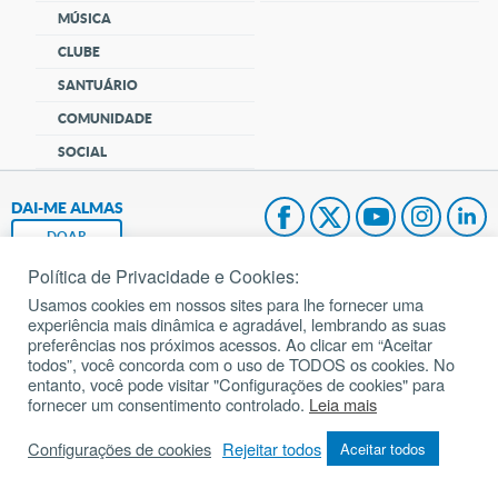
MÚSICA
CLUBE
SANTUÁRIO
COMUNIDADE
SOCIAL
DAI-ME ALMAS
DOAR
Política de Privacidade e Cookies:
Fundação João Paulo II
Usamos cookies em nossos sites para lhe fornecer uma
experiência mais dinâmica e agradável, lembrando as suas
Pedido de Oração
preferências nos próximos acessos. Ao clicar em “Aceitar
todos”, você concorda com o uso de TODOS os cookies. No
Mapa do site
entanto, você pode visitar "Configurações de cookies" para
fornecer um consentimento controlado.
Leia mais
Internacional
Configurações de cookies
Rejeitar todos
Aceitar todos
© 2002 – 2026
Todos os direitos reservados.
cancaonova.com