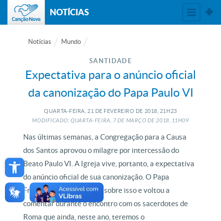
NOTÍCIAS
Notícias
Mundo
SANTIDADE
Expectativa para o anúncio oficial
da canonização do Papa Paulo VI
QUARTA-FEIRA, 21
DE
FEVEREIRO
DE
2018, 21H23
MODIFICADO: QUARTA-FEIRA, 7
DE
MARÇO
DE
2018, 11H09
Nas últimas semanas, a Congregação para a Causa
dos Santos aprovou o milagre por intercessão do
Open toolbar
Beato Paulo VI. A Igreja vive, portanto, a expectativa
do anúncio oficial de sua canonização. O Papa
Francisco já havia falado sobre isso e voltou a
comentar durante o encontro com os sacerdotes de
Roma que ainda, neste ano, teremos o