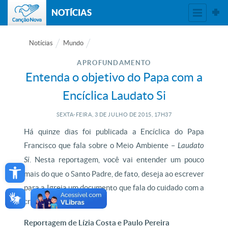
NOTÍCIAS
Notícias
Mundo
APROFUNDAMENTO
Entenda o objetivo do Papa com a
Encíclica Laudato Si
SEXTA-FEIRA, 3
DE
JULHO
DE
2015, 17H37
Há quinze dias foi publicada a Encíclica do Papa
Francisco que fala sobre o Meio Ambiente –
Laudato
Open toolbar
Si
. Nesta reportagem, você vai entender um pouco
mais do que o Santo Padre, de fato, deseja ao escrever
para a Igreja um documento que fala do cuidado com a
criatura, com natureza.
Reportagem de Lízia Costa e Paulo Pereira