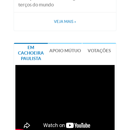
terços do mundo
VEJA MAIS
»
EM
APOIO MÚTUO
VOTAÇÕES
CACHOEIRA
PAULISTA