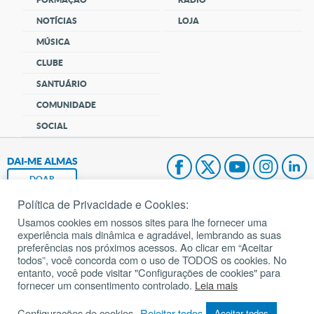
NOTÍCIAS
LOJA
MÚSICA
CLUBE
SANTUÁRIO
COMUNIDADE
SOCIAL
DAI-ME ALMAS
DOAR
Política de Privacidade e Cookies:
Fundação João Paulo II
Usamos cookies em nossos sites para lhe fornecer uma
experiência mais dinâmica e agradável, lembrando as suas
Pedido de Oração
preferências nos próximos acessos. Ao clicar em “Aceitar
todos”, você concorda com o uso de TODOS os cookies. No
Mapa do site
entanto, você pode visitar "Configurações de cookies" para
fornecer um consentimento controlado.
Leia mais
Internacional
Configurações de cookies
Rejeitar todos
Aceitar todos