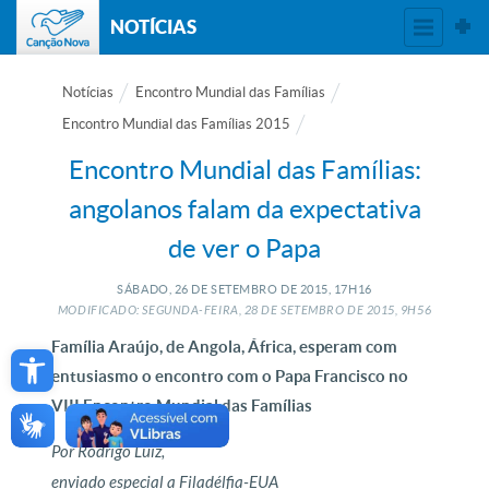
NOTÍCIAS
Notícias
Encontro Mundial das Famílias
Encontro Mundial das Famílias 2015
Encontro Mundial das Famílias:
angolanos falam da expectativa
de ver o Papa
SÁBADO, 26
DE
SETEMBRO
DE
2015, 17H16
MODIFICADO: SEGUNDA-FEIRA, 28
DE
SETEMBRO
DE
2015, 9H56
Open toolbar
Família Araújo, de Angola, África, esperam com
entusiasmo o encontro com o Papa Francisco no
VIII Encontro Mundial das Famílias
Por Rodrigo Luiz,
enviado especial a Filadélfia-EUA