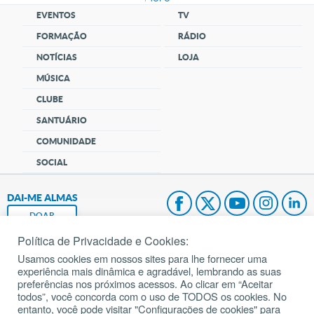
EVENTOS
TV
FORMAÇÃO
RÁDIO
NOTÍCIAS
LOJA
MÚSICA
CLUBE
SANTUÁRIO
COMUNIDADE
SOCIAL
DAI-ME ALMAS
DOAR
Política de Privacidade e Cookies:
Fundação João Paulo II
Usamos cookies em nossos sites para lhe fornecer uma
experiência mais dinâmica e agradável, lembrando as suas
Pedido de Oração
preferências nos próximos acessos. Ao clicar em “Aceitar
todos”, você concorda com o uso de TODOS os cookies. No
Mapa do site
entanto, você pode visitar "Configurações de cookies" para