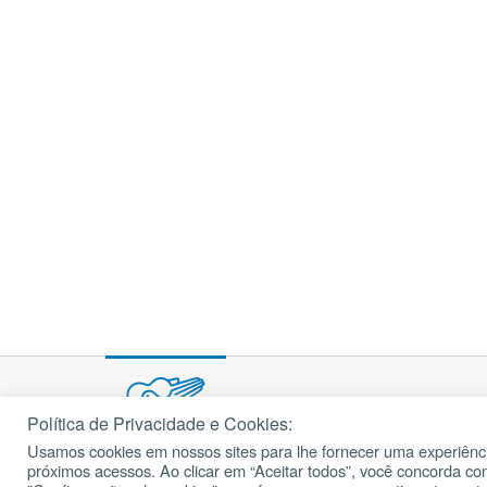
Política de Privacidade e Cookies:
Usamos cookies em nossos sites para lhe fornecer uma experiênci
© 2002 – 2026
próximos acessos. Ao clicar em “Aceitar todos”, você concorda c
cancaonova.com
Todos os direitos reservados.