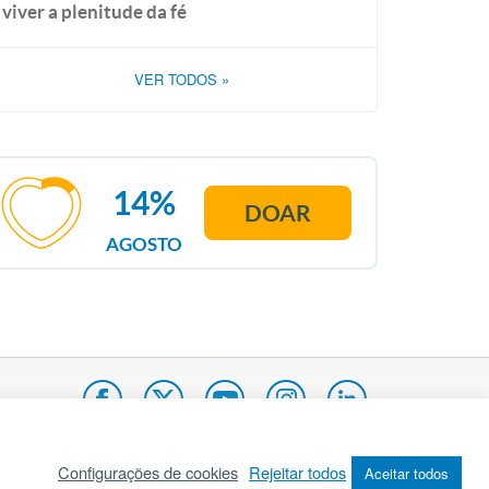
viver a plenitude da fé
VER TODOS
»
14%
DOAR
AGOSTO
Configurações de cookies
Rejeitar todos
Aceitar todos
pa do site
Internacional