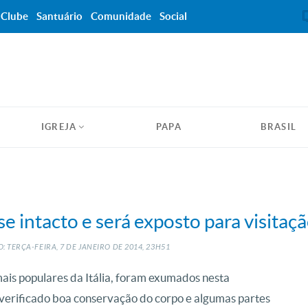
Clube
Santuário
Comunidade
Social
IGREJA
PAPA
BRASIL
e intacto e será exposto para visitaç
: TERÇA-FEIRA, 7
DE
JANEIRO
DE
2014, 23H51
mais populares da Itália, foram exumados nesta
i verificado boa conservação do corpo e algumas partes