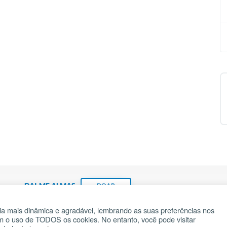
DAI-ME ALMAS
DOAR
a mais dinâmica e agradável, lembrando as suas preferências nos
om o uso de TODOS os cookies. No entanto, você pode visitar
Fundação João Paulo II
Pedido de Oração
Ma