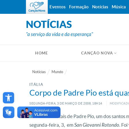
Eventos
Formação
Notícias
Música
NOTÍCIAS
"a serviço da vida e da esperança"
HOME
CANÇÃO NOVA
Notícias
Mundo
ITÁLIA
Open toolbar
Corpo de Padre Pio está quas
SEGUNDA-FEIRA, 3
DE
MARÇO
DE
2008, 18H14
MODIFICADO
Os restos mortais de Padre Pio, um dos santos 
segunda-feira, 3, em
San Giovanni Rotondo
. Fo