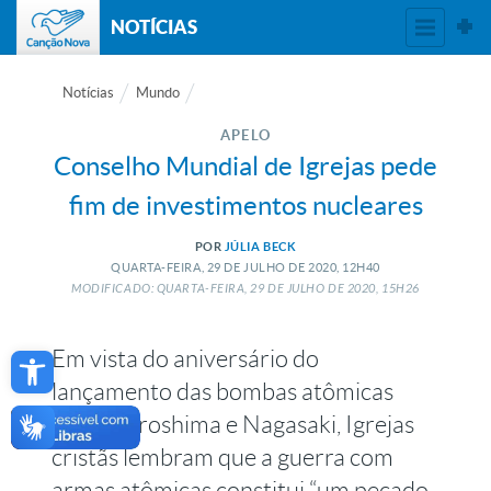
NOTÍCIAS
Notícias
Mundo
APELO
Conselho Mundial de Igrejas pede
fim de investimentos nucleares
POR
JÚLIA BECK
QUARTA-FEIRA, 29
DE
JULHO
DE
2020, 12H40
MODIFICADO: QUARTA-FEIRA, 29
DE
JULHO
DE
2020, 15H26
Open toolbar
Em vista do aniversário do
lançamento das bombas atômicas
sobre Hiroshima e Nagasaki, Igrejas
cristãs lembram que a guerra com
armas atômicas constitui “um pecado