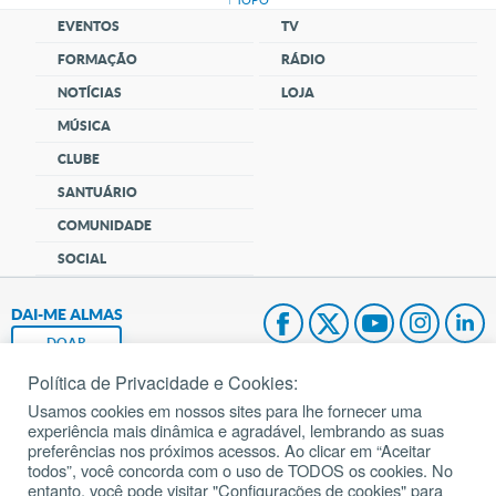
EVENTOS
TV
FORMAÇÃO
RÁDIO
NOTÍCIAS
LOJA
MÚSICA
CLUBE
SANTUÁRIO
COMUNIDADE
SOCIAL
DAI-ME ALMAS
DOAR
Política de Privacidade e Cookies:
Fundação João Paulo II
Usamos cookies em nossos sites para lhe fornecer uma
experiência mais dinâmica e agradável, lembrando as suas
Pedido de Oração
preferências nos próximos acessos. Ao clicar em “Aceitar
todos”, você concorda com o uso de TODOS os cookies. No
Mapa do site
entanto, você pode visitar "Configurações de cookies" para