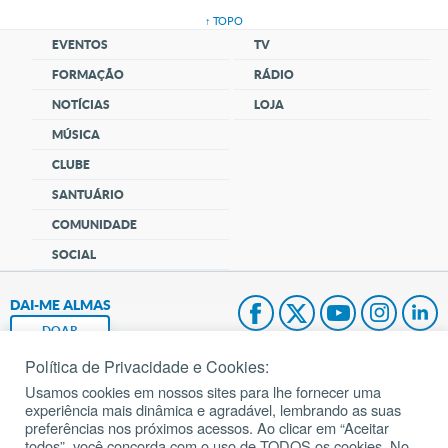
↑ TOPO
EVENTOS
TV
FORMAÇÃO
RÁDIO
NOTÍCIAS
LOJA
MÚSICA
CLUBE
SANTUÁRIO
COMUNIDADE
SOCIAL
DAI-ME ALMAS
DOAR
Política de Privacidade e Cookies:
Fundação João Paulo II
Usamos cookies em nossos sites para lhe fornecer uma
experiência mais dinâmica e agradável, lembrando as suas
Pedido de Oração
preferências nos próximos acessos. Ao clicar em “Aceitar
todos”, você concorda com o uso de TODOS os cookies. No