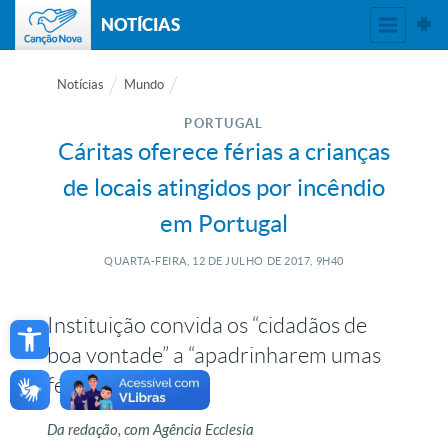
NOTÍCIAS
Notícias
Mundo
PORTUGAL
Cáritas oferece férias a crianças
de locais atingidos por incêndio
em Portugal
QUARTA-FEIRA, 12
DE
JULHO
DE
2017, 9H40
Open toolbar
Instituição convida os “cidadãos de
boa vontade” a “apadrinharem umas
férias felizes”
Da redação, com Agência Ecclesia