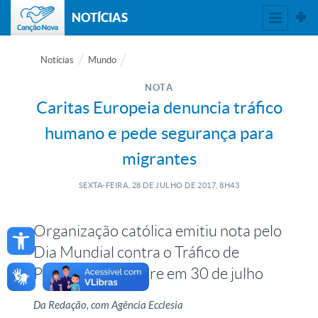
NOTÍCIAS
Notícias
Mundo
NOTA
Caritas Europeia denuncia tráfico
humano e pede segurança para
migrantes
SEXTA-FEIRA, 28
DE
JULHO
DE
2017, 8H43
Open toolbar
Organização católica emitiu nota pelo
Dia Mundial contra o Tráfico de
Pessoas, que ocorre em 30 de julho
Da Redação, com Agência Ecclesia