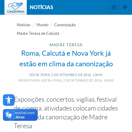
NOTÍCIAS
Notícias
Mundo
Canonização
Madre Teresa de Calcutá
MADRE TERESA
Roma, Calcutá e Nova York já
estão em clima da canonização
SEXTA-FEIRA, 2
DE
SETEMBRO
DE
2016, 13H55
MODIFICADO: SEXTA-FEIRA, 2
DE
SETEMBRO
DE
2016, 14H20
Open toolbar
Exposições, concertos, vigílias, festival
de cinema, atividades colocam cidades
no clima da canonização de Madre
Teresa