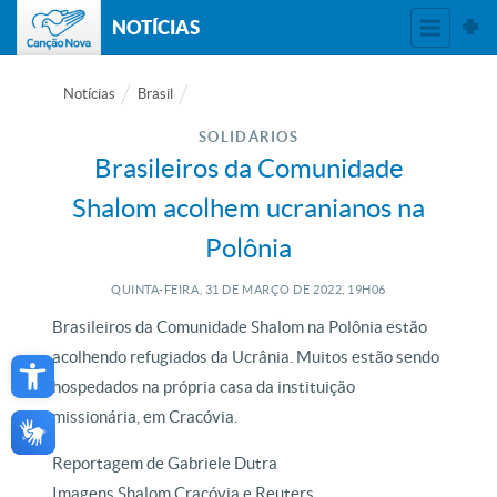
NOTÍCIAS
Notícias
Brasil
SOLIDÁRIOS
Brasileiros da Comunidade
Shalom acolhem ucranianos na
Polônia
QUINTA-FEIRA, 31
DE
MARÇO
DE
2022, 19H06
Brasileiros da Comunidade Shalom na Polônia estão
Open toolbar
acolhendo refugiados da Ucrânia. Muitos estão sendo
hospedados na própria casa da instituição
missionária, em Cracóvia.
Reportagem de Gabriele Dutra
Imagens Shalom Cracóvia e Reuters