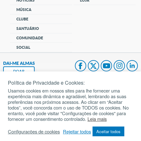
NOTÍCIAS
LOJA
MÚSICA
CLUBE
SANTUÁRIO
COMUNIDADE
SOCIAL
DAI-ME ALMAS
DOAR
Política de Privacidade e Cookies:
Fundação João Paulo II
Usamos cookies em nossos sites para lhe fornecer uma
experiência mais dinâmica e agradável, lembrando as suas
Pedido de Oração
preferências nos próximos acessos. Ao clicar em “Aceitar
todos”, você concorda com o uso de TODOS os cookies. No
Mapa do site
entanto, você pode visitar "Configurações de cookies" para
fornecer um consentimento controlado.
Leia mais
Internacional
Configurações de cookies
Rejeitar todos
Aceitar todos
© 2002 – 2026
Todos os direitos reservados.
cancaonova.com