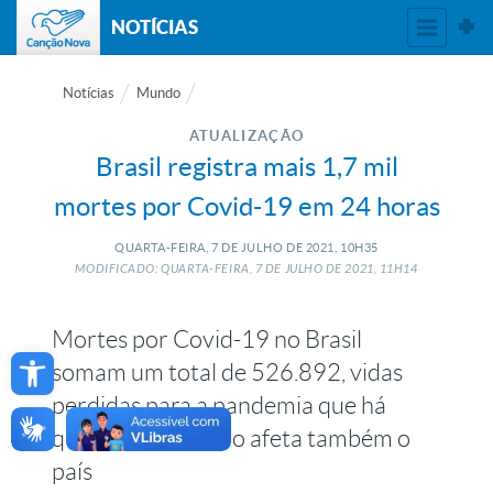
NOTÍCIAS
Notícias
Mundo
ATUALIZAÇÃO
Brasil registra mais 1,7 mil
mortes por Covid-19 em 24 horas
QUARTA-FEIRA, 7
DE
JULHO
DE
2021, 10H35
MODIFICADO: QUARTA-FEIRA, 7
DE
JULHO
DE
2021, 11H14
Mortes por Covid-19 no Brasil
Open toolbar
somam um total de 526.892, vidas
perdidas para a pandemia que há
quase 1 ano e meio afeta também o
país