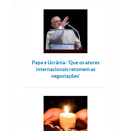
Papa e Ucrânia: 'Que os atores
internacionais retomem as
negociações'