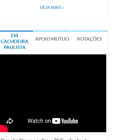
VEJA MAIS
»
EM
APOIO MÚTUO
VOTAÇÕES
CACHOEIRA
PAULISTA