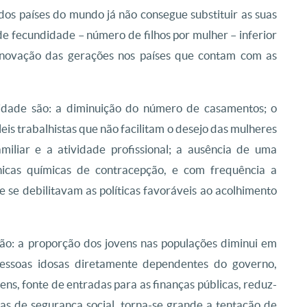
 dos países do mundo já não consegue substituir as suas
de fecundidade – número de filhos por mulher – inferior
renovação das gerações nos países que contam com as
lidade são: a diminuição do número de casamentos; o
s trabalhistas que não facilitam o desejo das mulheres
miliar e a atividade profissional; a ausência de uma
écnicas químicas de contracepção, e com frequência a
se debilitavam as políticas favoráveis ao acolhimento
ão: a proporção dos jovens nas populações diminui em
ssoas idosas diretamente dependentes do governo,
ns, fonte de entradas para as finanças públicas, reduz-
as de segurança social, torna-se grande a tentação de