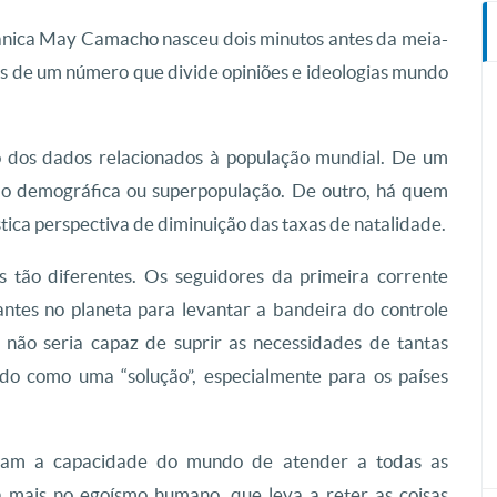
 Danica May Camacho nasceu dois minutos antes da meia-
os de um número que divide opiniões e ideologias mundo
ão dos dados relacionados à população mundial. De um
ão demográfica ou superpopulação. De outro, há quem
tica perspectiva de diminuição das taxas de natalidade.
s tão diferentes. Os seguidores da primeira corrente
ntes no planeta para levantar a bandeira do controle
 não seria capaz de suprir as necessidades de tantas
do como uma “solução”, especialmente para os países
tam a capacidade do mundo de atender a todas as
a mais no egoísmo humano, que leva a reter as coisas