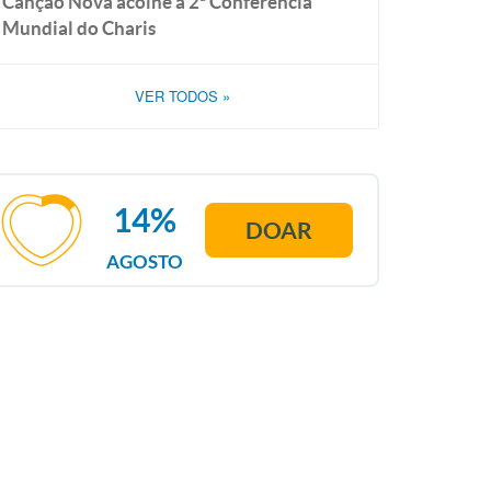
Canção Nova acolhe a 2ª Conferência
Mundial do Charis
VER TODOS
»
14%
DOAR
AGOSTO