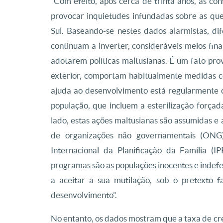
“Com efeito, após cerca de trinta anos, as c
provocar inquietudes infundadas sobre as que
Sul. Baseando-se nestes dados alarmistas, d
continuam a inverter, consideráveis meios fina
adotarem políticas maltusianas. É um fato pro
exterior, comportam habitualmente medidas co
ajuda ao desenvolvimento está regularmente 
população, que incluem a esterilização forçad
lado, estas ações maltusianas são assumidas e
de organizações não governamentais (ONG)
Internacional da Planificação da Família (I
programas são as populações inocentes e indef
a aceitar a sua mutilação, sob o pretexto 
desenvolvimento”.
No entanto, os dados mostram que a taxa de cr