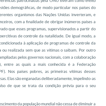
onferências patrocinadas pela ONU tiveram como efeito
stões demográficas, de modo particular nos países do
iferentes organismos das Nações Unidas inverteram, e
nceiros, com a finalidade de obrigar inúmeros países a
vado que esses programas, supervisionados a partir do
ercitivas de controle da natalidade. De igual modo, a
condicionada à aplicação de programas de controle da
a ou realizada sem que as vítimas o saibam. Por outro
 ampliadas pelos governos nacionais, com a colaboração
, entre as quais a mais conhecida é a Federação
PPF). Nos países pobres, as primeiras vítimas desses
esas. Elas são enganadas deliberadamente, impelindo-as
falso de que se trata da condição prévia para o seu
escimento da população mundial não cessa de diminuir a