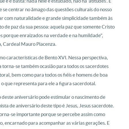
e é e basta: nada nele é estudado, não há 'atitudes'.
E
 se centrar no âmago das questões culturais do nosso
guiar com naturalidade e grande simplicidade também às
to de paz da sua pessoa: aquela paz que somente Cristo
res porque enraizados na verdade e na humildade",
ro, Cardeal Mauro Piacenza.
mo características de Bento XVI. Nessa perspectiva,
a torna-se também ocasião para todos os sacerdotes
toral, bem como para todos os fiéis e homens de boa
que representa para ele a figura sacerdotal.
deste aniversário pode estimular o nascimento de
ta de aniversário deste tipo é Jesus, Jesus sacerdote.
torna-se importante porque se percebe assim como
ido, encarnado para acompanhar as várias gerações.
E