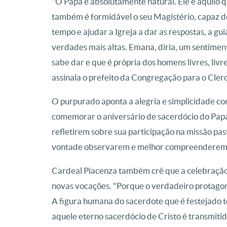
"O Papa é absolutamente natural. Ele é aquilo qu
também é formidável o seu Magistério, capaz de
tempo e ajudar a Igreja a dar as respostas, a 
verdades mais altas. Emana, diria, um sentimen
sabe dar e que é própria dos homens livres, liv
assinala o prefeito da Congregação para o Cle
O purpurado aponta a alegria e simplicidade co
comemorar o aniversário de sacerdócio do Pap
refletirem sobre sua participação na missão pas
vontade observarem e melhor compreenderem o 
Cardeal Piacenza também crê que a celebração 
novas vocações. "Porque o verdadeiro protagonis
A figura humana do sacerdote que é festejado 
aquele eterno sacerdócio de Cristo é transmit