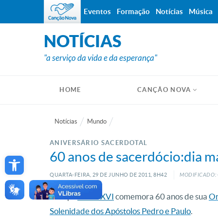
Eventos
Formação
Notícias
Música
NOTÍCIAS
"a serviço da vida e da esperança"
HOME
CANÇÃO NOVA
Notícias
Mundo
ANIVERSÁRIO SACERDOTAL
Open toolbar
60 anos de sacerdócio:dia ma
QUARTA-FEIRA, 29
DE
JUNHO
DE
2011, 8H42
MODIFICADO: 
O Papa
Bento XVI
comemora 60 anos de sua
Or
Solenidade dos Apóstolos Pedro e Paulo
.