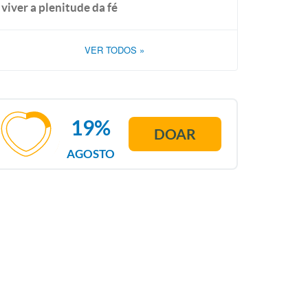
viver a plenitude da fé
VER TODOS
»
19%
DOAR
AGOSTO