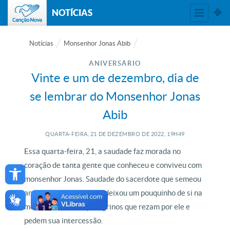
NOTÍCIAS
Notícias
Monsenhor Jonas Abib
ANIVERSÁRIO
Vinte e um de dezembro, dia de
se lembrar do Monsenhor Jonas
Abib
QUARTA-FEIRA, 21
DE
DEZEMBRO
DE
2022, 19H49
Essa quarta-feira, 21, a saudade faz morada no
Open toolbar
coração de tanta gente que conheceu e conviveu com
monsenhor Jonas. Saudade do sacerdote que semeou
amor por onde passou e deixou um pouquinho de si na
memória de fiéis e peregrinos que rezam por ele e
pedem sua intercessão.