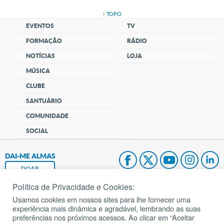
↑ TOPO
EVENTOS
TV
FORMAÇÃO
RÁDIO
NOTÍCIAS
LOJA
MÚSICA
CLUBE
SANTUÁRIO
COMUNIDADE
SOCIAL
DAI-ME ALMAS
DOAR
Política de Privacidade e Cookies:
Fundação João Paulo II
Usamos cookies em nossos sites para lhe fornecer uma
experiência mais dinâmica e agradável, lembrando as suas
Pedido de Oração
preferências nos próximos acessos. Ao clicar em “Aceitar