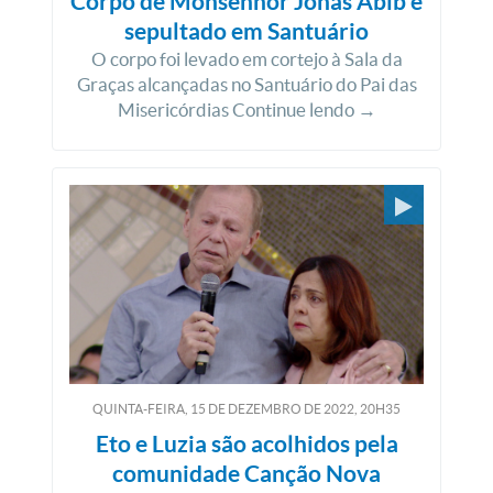
Corpo de Monsenhor Jonas Abib é
sepultado em Santuário
O corpo foi levado em cortejo à Sala da
Graças alcançadas no Santuário do Pai das
Misericórdias Continue lendo →
QUINTA-FEIRA, 15
DE
DEZEMBRO
DE
2022, 20H35
Eto e Luzia são acolhidos pela
comunidade Canção Nova