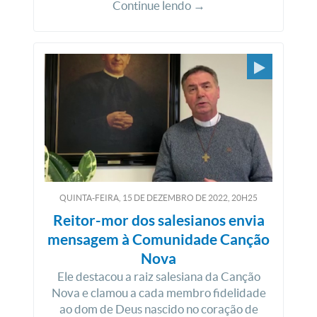
Continue lendo →
QUINTA-FEIRA, 15
DE
DEZEMBRO
DE
2022, 20H25
Reitor-mor dos salesianos envia
mensagem à Comunidade Canção
Nova
Ele destacou a raiz salesiana da Canção
Nova e clamou a cada membro fidelidade
ao dom de Deus nascido no coração de