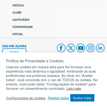
MÚSICA
CLUBE
SANTUÁRIO
COMUNIDADE
SOCIAL
DAI-ME ALMAS
DOAR
Política de Privacidade e Cookies:
Fundação João Paulo II
Usamos cookies em nossos sites para lhe fornecer uma
experiência mais dinâmica e agradável, lembrando as suas
Pedido de Oração
preferências nos próximos acessos. Ao clicar em “Aceitar
todos”, você concorda com o uso de TODOS os cookies. No
Mapa do site
entanto, você pode visitar "Configurações de cookies" para
fornecer um consentimento controlado.
Leia mais
Internacional
Configurações de cookies
Rejeitar todos
Aceitar todos
© 2002 – 2026
Todos os direitos reservados.
cancaonova.com