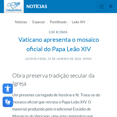
NOTÍCIAS
Notícias
Especial
Pontificado
Leão XIV
EM ROMA
Vaticano apresenta o mosaico
oficial do Papa Leão XIV
QUINTA-FEIRA, 22
DE
JANEIRO
DE
2026, 19H44
Obra preserva tradição secular da
Open toolbar
Igreja
Um presente carregado de história e fé. Trata-se do
mosaico oficial que retrata o Papa Leão XIV. O
material produzido pelo tradicional Estúdio de
Mosaicos do Vaticano, uma arte centenária que