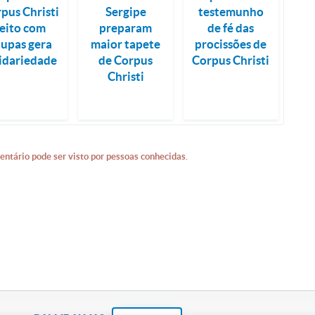
pus Christi
Sergipe
testemunho
feito com
preparam
de fé das
oupas gera
maior tapete
procissões de
lidariedade
de Corpus
Corpus Christi
Christi
entário pode ser visto por pessoas conhecidas.