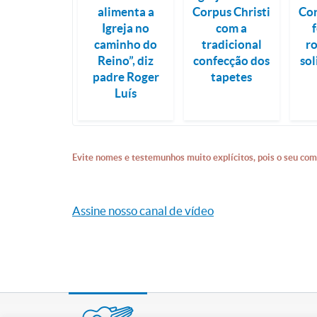
alimenta a
Corpus Christi
Cor
Igreja no
com a
caminho do
tradicional
r
Reino”, diz
confecção dos
so
padre Roger
tapetes
Luís
Evite nomes e testemunhos muito explícitos, pois o seu com
Assine nosso canal de vídeo