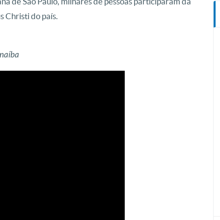
na de São Paulo, milhares de pessoas participaram da
Christi do país.
rnaíba