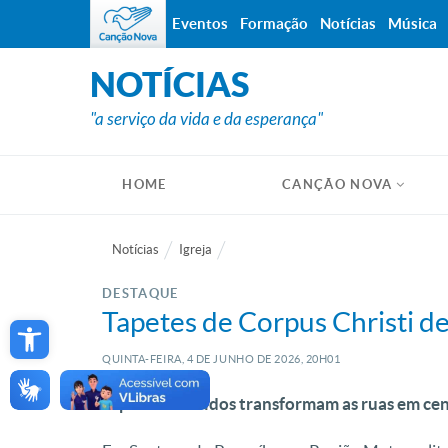
Eventos
Formação
Notícias
Música
NOTÍCIAS
"a serviço da vida e da esperança"
HOME
CANÇÃO NOVA
Notícias
Igreja
DESTAQUE
Open toolbar
Tapetes de Corpus Christi de
QUINTA-FEIRA, 4
DE
JUNHO
DE
2026, 20H01
Tapetes coloridos transformam as ruas em cen