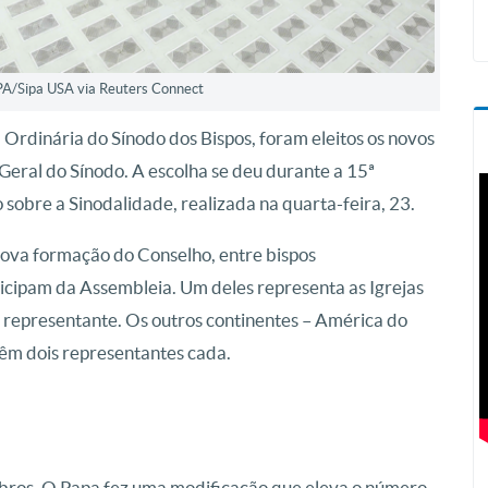
PA/Sipa USA via Reuters Connect
Ordinária do Sínodo dos Bispos, foram eleitos os novos
eral do Sínodo. A escolha se deu durante a 15ª
sobre a Sinodalidade, realizada na quarta-feira, 23.
ova formação do Conselho, entre bispos
icipam da Assembleia. Um deles representa as Igrejas
representante. Os outros continentes – América do
têm dois representantes cada.
ros. O Papa fez uma modificação que eleva o número