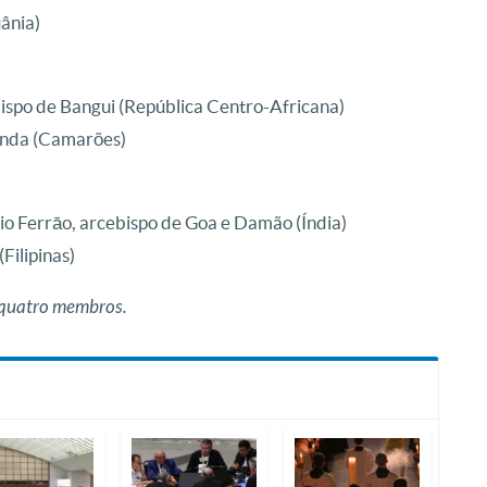
uânia)
ispo de Bangui (República Centro-Africana)
nda (Camarões)
io Ferrāo, arcebispo de Goa e Damão (Índia)
Filipinas)
s quatro membros.