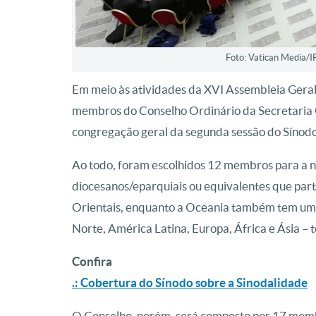
Foto: Vatican Media/I
Em meio às atividades da XVI Assembleia Geral 
membros do Conselho Ordinário da Secretaria G
congregação geral da segunda sessão do Sínodo 
Ao todo, foram escolhidos 12 membros para a n
diocesanos/eparquiais ou equivalentes que part
Orientais, enquanto a Oceania também tem um 
Norte, América Latina, Europa, África e Ásia – 
Confira
.: Cobertura do Sínodo sobre a Sinodalidade
O Conselho, porém, será composto por 17 memb