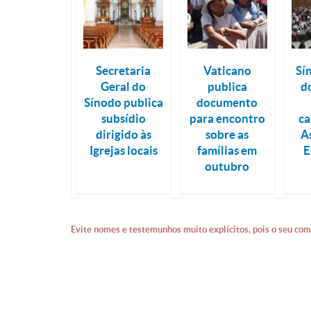
Secretaria
Vaticano
Sí
Geral do
publica
d
Sínodo publica
documento
subsídio
para encontro
ca
dirigido às
sobre as
A
Igrejas locais
famílias em
E
outubro
Evite nomes e testemunhos muito explícitos, pois o seu com