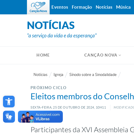
Eventos
Formação
Notícias
Música
NOTÍCIAS
"a serviço da vida e da esperança"
HOME
CANÇÃO NOVA
Notícias
Igreja
Sínodo sobre a Sinodalidade
PRÓXIMO CICLO
Open toolbar
Eleitos membros do Conselho
SEXTA-FEIRA, 25
DE
OUTUBRO
DE
2024, 10H11
MODIFICADO:
Participantes da XVI Assembleia 