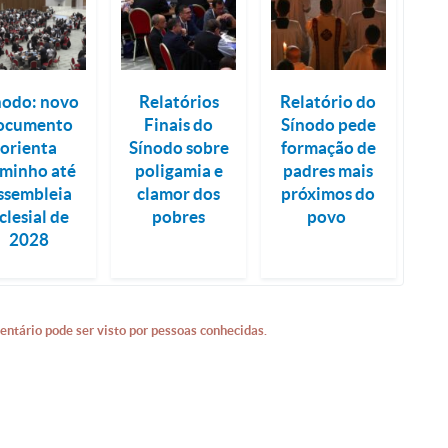
nodo: novo
Relatórios
Relatório do
ocumento
Finais do
Sínodo pede
orienta
Sínodo sobre
formação de
minho até
poligamia e
padres mais
ssembleia
clamor dos
próximos do
clesial de
pobres
povo
2028
entário pode ser visto por pessoas conhecidas.