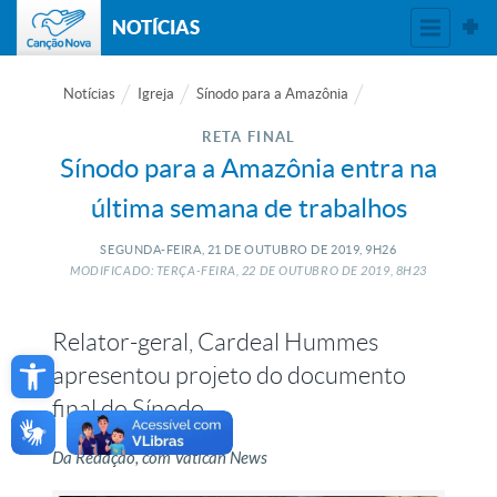
NOTÍCIAS
Notícias
Igreja
Sínodo para a Amazônia
RETA FINAL
Sínodo para a Amazônia entra na
última semana de trabalhos
SEGUNDA-FEIRA, 21
DE
OUTUBRO
DE
2019, 9H26
MODIFICADO: TERÇA-FEIRA, 22
DE
OUTUBRO
DE
2019, 8H23
Relator-geral, Cardeal Hummes
Open toolbar
apresentou projeto do documento
final do Sínodo
Da Redação, com Vatican News