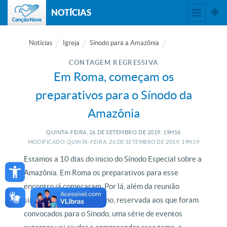
NOTÍCIAS
Notícias
Igreja
Sínodo para a Amazônia
CONTAGEM REGRESSIVA
Em Roma, começam os
preparativos para o Sínodo da
Amazônia
QUINTA-FEIRA, 26
DE
SETEMBRO
DE
2019, 19H56
MODIFICADO: QUINTA-FEIRA, 26
DE
SETEMBRO
DE
2019, 19H59
Open toolbar
Estamos a 10 dias do inicio do Sínodo Especial sobre a
Amazônia. Em Roma os preparativos para esse
encontro já começaram. Por lá, além da reunião
sinodal, dentro do Vaticano, reservada aos que foram
convocados para o Sínodo, uma série de eventos