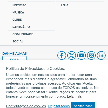
NOTÍCIAS
LOJA
MÚSICA
CLUBE
SANTUÁRIO
COMUNIDADE
SOCIAL
DAI-ME ALMAS
DOAR
Política de Privacidade e Cookies:
Fundação João Paulo II
Usamos cookies em nossos sites para lhe fornecer uma
experiência mais dinâmica e agradável, lembrando as suas
Pedido de Oração
preferências nos próximos acessos. Ao clicar em “Aceitar
todos”, você concorda com o uso de TODOS os cookies. No
Mapa do site
entanto, você pode visitar "Configurações de cookies" para
fornecer um consentimento controlado.
Leia mais
Internacional
Configurações de cookies
Rejeitar todos
Aceitar todos