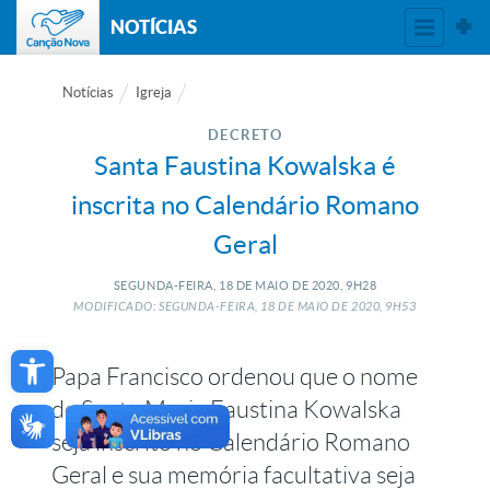
NOTÍCIAS
Notícias
Igreja
DECRETO
Santa Faustina Kowalska é
inscrita no Calendário Romano
Geral
SEGUNDA-FEIRA, 18
DE
MAIO
DE
2020, 9H28
MODIFICADO: SEGUNDA-FEIRA, 18
DE
MAIO
DE
2020, 9H53
Open toolbar
Papa Francisco ordenou que o nome
de Santa Maria Faustina Kowalska
seja inscrito no Calendário Romano
Geral e sua memória facultativa seja