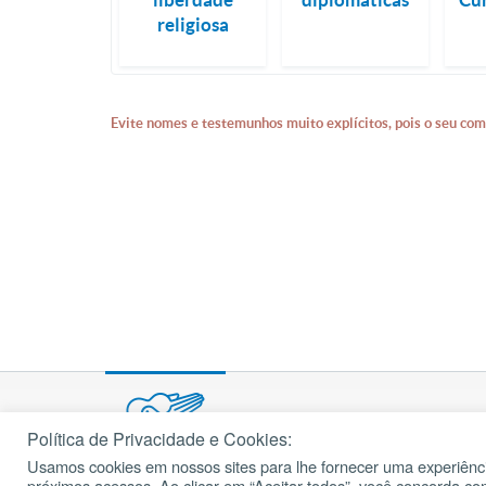
religiosa
Evite nomes e testemunhos muito explícitos, pois o seu com
Política de Privacidade e Cookies:
Usamos cookies em nossos sites para lhe fornecer uma experiênci
© 2002 – 2026
próximos acessos. Ao clicar em “Aceitar todos”, você concorda c
cancaonova.com