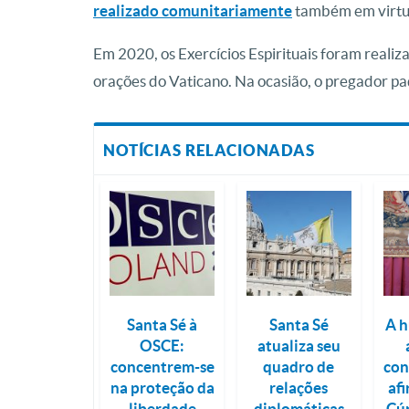
realizado comunitariamente
também em virtu
Em 2020, os Exercícios Espirituais foram real
orações do Vaticano. Na ocasião, o pregador pa
NOTÍCIAS RELACIONADAS
Santa Sé à
Santa Sé
A h
OSCE:
atualiza seu
concentrem-se
quadro de
con
na proteção da
relações
af
liberdade
diplomáticas
Cú