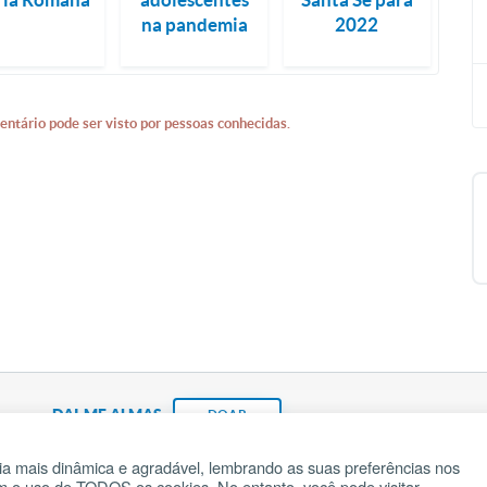
na pandemia
2022
entário pode ser visto por pessoas conhecidas.
DAI-ME ALMAS
DOAR
a mais dinâmica e agradável, lembrando as suas preferências nos
om o uso de TODOS os cookies. No entanto, você pode visitar