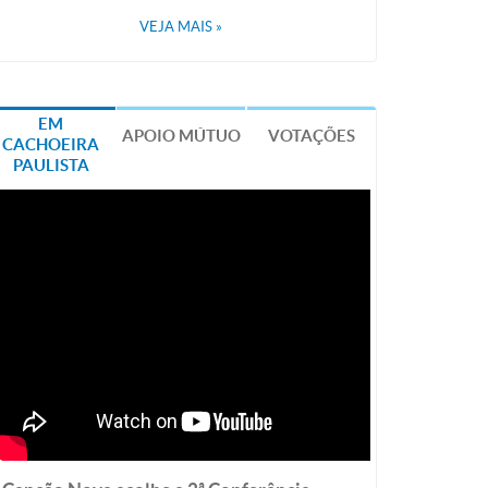
VEJA MAIS
»
EM
APOIO MÚTUO
VOTAÇÕES
CACHOEIRA
PAULISTA