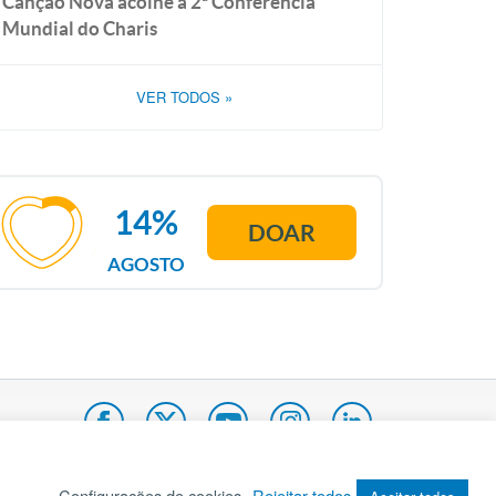
Canção Nova acolhe a 2ª Conferência
Mundial do Charis
VER TODOS
»
14%
DOAR
AGOSTO
Configurações de cookies
Rejeitar todos