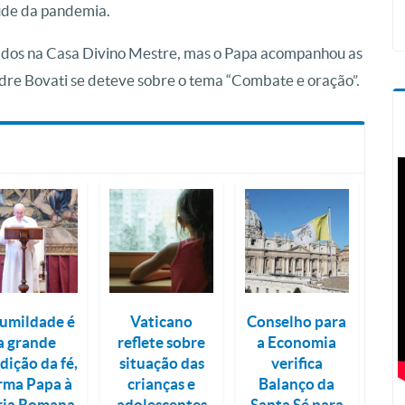
de da pandemia.
izados na Casa Divino Mestre, mas o Papa acompanhou as
dre Bovati se deteve sobre o tema “Combate e oração”.
umildade é
Vaticano
Conselho para
a grande
reflete sobre
a Economia
dição da fé,
situação das
verifica
irma Papa à
crianças e
Balanço da
ria Romana
adolescentes
Santa Sé para