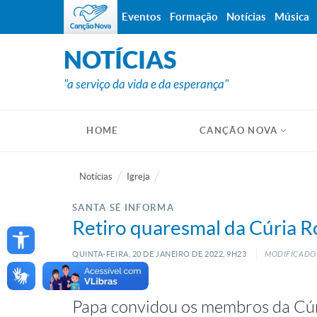
Eventos
Formação
Notícias
Música
NOTÍCIAS
"a serviço da vida e da esperança"
HOME
CANÇÃO NOVA
Notícias
Igreja
SANTA SÉ INFORMA
Open toolbar
Retiro quaresmal da Cúria 
QUINTA-FEIRA, 20
DE
JANEIRO
DE
2022, 9H23
MODIFICADO:
Papa convidou os membros da Cúri