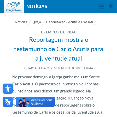
NOTÍCIAS
Notícias
Igreja
Canonização - Acutis e Frassati
EXEMPLO DE VIDA
Reportagem mostra o
testemunho de Carlo Acutis para
a juventude atual
QUARTA-FEIRA, 3
DE
SETEMBRO
DE
2025, 19H44
No próximo domingo, a Igreja ganha mais um Santo:
Open toolbar
Carlo Acutis. O padroeiro da internet viveu apenas
quinze anos, mas deixou um grande legado. Na
expectativa para a canonização, o Canção Nova
Notícias exibe uma série de reportagens sobre o
testemunho de Carlo e os desafios da juventude atual,