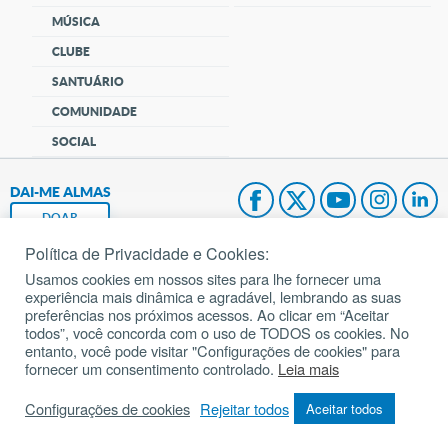
MÚSICA
CLUBE
SANTUÁRIO
COMUNIDADE
SOCIAL
DAI-ME ALMAS
DOAR
Política de Privacidade e Cookies:
Fundação João Paulo II
Usamos cookies em nossos sites para lhe fornecer uma
experiência mais dinâmica e agradável, lembrando as suas
Pedido de Oração
preferências nos próximos acessos. Ao clicar em “Aceitar
todos”, você concorda com o uso de TODOS os cookies. No
Mapa do site
entanto, você pode visitar "Configurações de cookies" para
fornecer um consentimento controlado.
Leia mais
Internacional
Configurações de cookies
Rejeitar todos
Aceitar todos
© 2002 – 2026
Todos os direitos reservados.
cancaonova.com