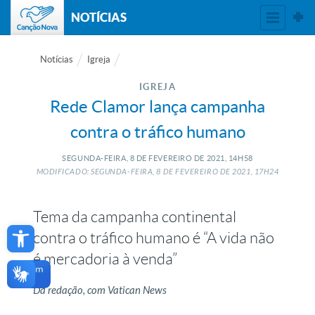
NOTÍCIAS
Notícias
Igreja
IGREJA
Rede Clamor lança campanha
contra o tráfico humano
SEGUNDA-FEIRA, 8
DE
FEVEREIRO
DE
2021, 14H58
MODIFICADO: SEGUNDA-FEIRA, 8
DE
FEVEREIRO
DE
2021, 17H24
Tema da campanha continental
Open toolbar
contra o tráfico humano é “A vida não
é mercadoria à venda”
Da redação, com Vatican News