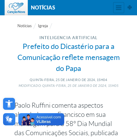
NOTÍCIAS
Notícias
Igreja
INTELIGENCIA ARTIFICIAL
Prefeito do Dicastério para a
Comunicação reflete mensagem
do Papa
QUINTA-FEIRA, 25
DE
JANEIRO
DE
2024, 15H04
MODIFICADO: QUINTA-FEIRA, 25
DE
JANEIRO
DE
2024, 15H05
Open toolbar
Paolo Ruffini comenta aspectos
abordados por Francisco em sua
mensagem para o 58º Dia Mundial
das Comunicações Sociais, publicada