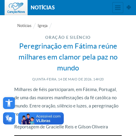
NOTÍCIAS
Notícias
Igreja
ORAÇÃO E SILÊNCIO
Peregrinação em Fátima reúne
milhares em clamor pela paz no
mundo
QUINTA-FEIRA, 14
DE
MAIO
DE
2026, 14H20
Milhares de fiéis participaram, em Fátima, Portugal,
Open toolbar
de uma das maiores manifestações da fé católica no
mundo. Entre oração, silêncio e luzes, a peregrinação
renovou o apelo pela paz.
Reportagem de Gracielle Reis e Gilson Oliveira