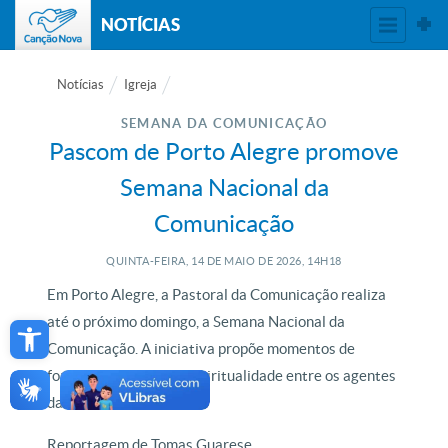
NOTÍCIAS
Notícias
Igreja
SEMANA DA COMUNICAÇÃO
Pascom de Porto Alegre promove
Semana Nacional da
Comunicação
QUINTA-FEIRA, 14
DE
MAIO
DE
2026, 14H18
Em Porto Alegre, a Pastoral da Comunicação realiza
Open toolbar
até o próximo domingo, a Semana Nacional da
Comunicação. A iniciativa propõe momentos de
formação, reflexão e espiritualidade entre os agentes
da Pascom.
Reportagem de Tomas Guarese